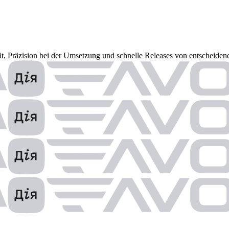
ät, Präzision bei der Umsetzung und schnelle Releases von entscheiden