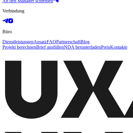
An den Manager schreiben
Verbindung
Büro
Dienstleistungen
Ansatz
FAQ
Partnerschaft
Blog
Projekt berechnen
Brief ausfüllen
NDA herunterladen
Preis
Kontakte