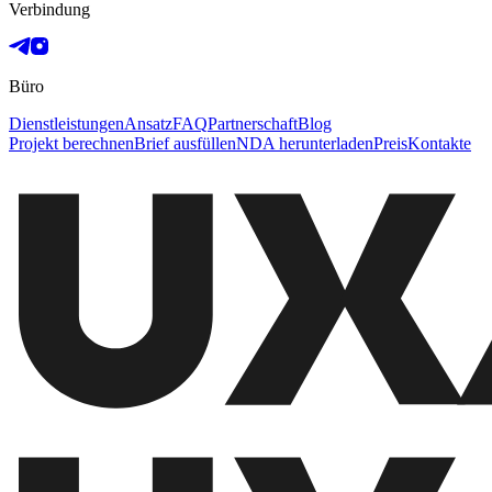
Verbindung
Büro
Dienstleistungen
Ansatz
FAQ
Partnerschaft
Blog
Projekt berechnen
Brief ausfüllen
NDA herunterladen
Preis
Kontakte