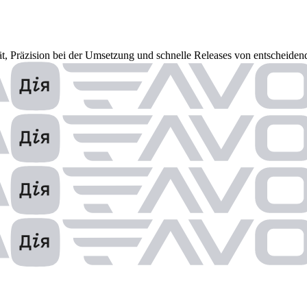
ät, Präzision bei der Umsetzung und schnelle Releases von entscheiden