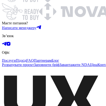
Маєте питання?
Написати менеджеру
Зв’язок
Офіс
Послуги
Підхід
FAQ
Партнерам
Блог
Розрахувати проєкт
Заповнити бріф
Завантажити NDA
Ціна
Конт