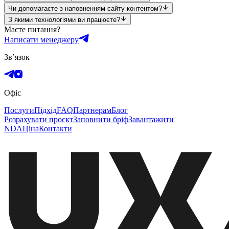
Чи допомагаєте з наповненням сайту контентом?
З якими технологіями ви працюєте?
Маєте питання?
Написати менеджеру
Зв’язок
Офіс
Послуги
Підхід
FAQ
Партнерам
Блог
Розрахувати проєкт
Заповнити бріф
Завантажити
NDA
Ціна
Контакти