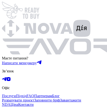
Маєте питання?
Написати менеджеру
Зв’язок
Офіс
Послуги
Підхід
FAQ
Партнерам
Блог
Розрахувати проєкт
Заповнити бріф
Завантажити
NDA
Ціна
Контакти