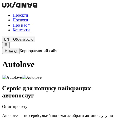
Проєкти
Послуги
Про нас
Контакти
EN
Обрати офіс
Корпоративний сайт
Назад
Autolove
Сервіс для пошуку найкращих
автопослуг
Опис проєкту
Autolove — це сервіс, який допомагає обрати автопослугу по